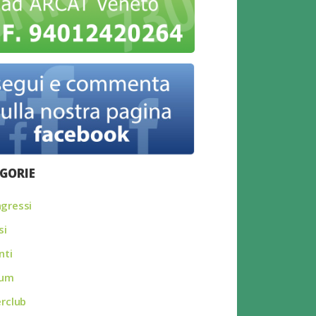
GORIE
gressi
si
nti
rum
erclub