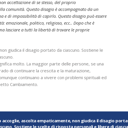
non accettazione di se stesso, del proprio
lla comunità. Questo disagio è accompagnato da un
 e di impossibilità di capirlo. Questo disagio può essere
ità: emozionale, politico, religioso, ecc.. Dopo che è
 lasciare a tutti la libertà di trovare le proprie
non giudica il disagio portato da ciascuno. Sostiene le
iascuno.
gnifica molto. La maggior parte delle persone, se una
rado di continuare la crescita e la maturazione,
comunque continuano a vivere con problemi spirituali ed
è detto Cambiamento.
ub accoglie, ascolta empaticamente, non giudica il disagio port
ascuno. Sostiene le scelte di risposta personali e libere di ciascu