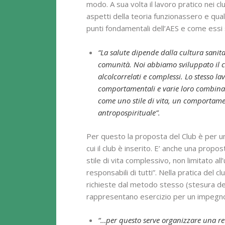
modo. A sua volta il lavoro pratico nei cl
aspetti della teoria funzionassero e qua
punti fondamentali dell’AES e come essi s
“La salute dipende dalla cultura sanita
comunità. Noi abbiamo sviluppato il co
alcolcorrelati e complessi. Lo stesso la
comportamentali e varie loro combinazi
come uno stile di vita, un comportament
antropospirituale”.
Per questo la proposta del Club è per un
cui il club è inserito. E’ anche una prop
stile di vita complessivo, non limitato all
responsabili di tutti”. Nella pratica del c
richieste dal metodo stesso (stesura del
rappresentano esercizio per un impegno 
“…per questo serve organizzare una rete