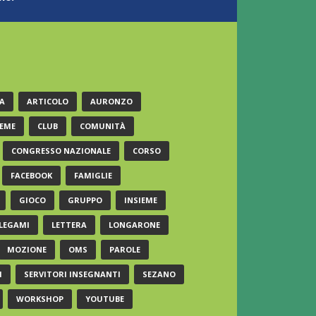
A
ARTICOLO
AURONZO
EME
CLUB
COMUNITÀ
CONGRESSO NAZIONALE
CORSO
FACEBOOK
FAMIGLIE
GIOCO
GRUPPO
INSIEME
LEGAMI
LETTERA
LONGARONE
MOZIONE
OMS
PAROLE
I
SERVITORI INSEGNANTI
SEZANO
WORKSHOP
YOUTUBE