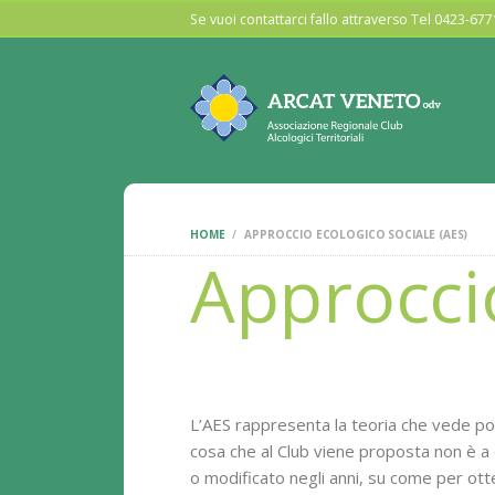
Se vuoi contattarci fallo attraverso Tel 0423-6
HOME
APPROCCIO ECOLOGICO SOCIALE (AES)
Approccio
L’AES rappresenta la teoria che vede poi 
cosa che al Club viene proposta non è a 
o modificato negli anni, su come per ott