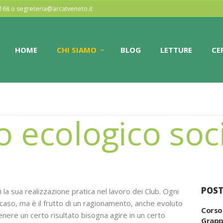
HOME
77168 o segreteria@arcatveneto.it
ARCAT VENETO
CHI SIAMO
HOME
CHI SIAMO
BLOG
LETTURE
CE
Associazione regionale dei club alcologici
BLOG
LETTURE
CERCA CLUB
 ecologico soci
CONTATTI
POST
la sua realizzazione pratica nel lavoro dei Club. Ogni
caso, ma è il frutto di un ragionamento, anche evoluto
Corso
enere un certo risultato bisogna agire in un certo
Grap