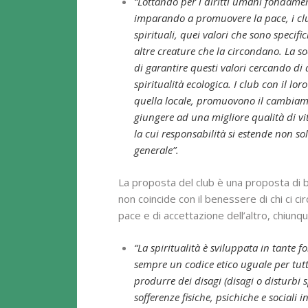
“Lottando per i diritti umani fondament
imparando a promuovere la pace, i club
spirituali, quei valori che sono specifi
altre creature che la circondano. La so
di garantire questi valori cercando di
spiritualità ecologica. I club con il lo
quella locale, promuovono il cambiamen
giungere ad una migliore qualità di vit
la cui responsabilità si estende non so
generale”.
La proposta del club è una proposta di 
non coincide con il benessere di chi ci c
pace e di accettazione dell’altro, chiunq
“La spiritualità è sviluppata in tante f
sempre un codice etico uguale per tutt
produrre dei disagi (disagi o disturbi 
sofferenze fisiche, psichiche e sociali 