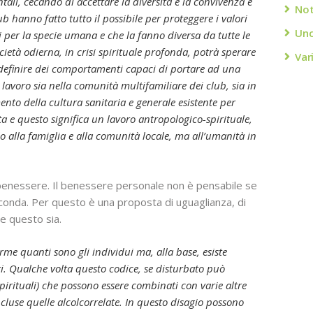
ali, cecando di accettare la diversità e la convivenza e
Not
 hanno fatto tutto il possibile per proteggere i valori
Unc
ci per la specie umana e che la fanno diversa da tutte le
cietà odierna, in crisi spirituale profonda, potrà sperare
Var
 definire dei comportamenti capaci di portare ad una
ro lavoro sia nella comunità multifamiliare dei club, sia in
to della cultura sanitaria e generale esistente per
a e questo significa un lavoro antropologico-spirituale,
lo alla famiglia e alla comunità locale, ma all’umanità in
benessere. Il benessere personale non è pensabile se
irconda. Per questo è una proposta di uguaglianza, di
ue questo sia.
orme quanti sono gli individui ma, alla base, esiste
i. Qualche volta questo codice, se disturbato può
spirituali) che possono essere combinati con varie altre
incluse quelle alcolcorrelate. In questo disagio possono