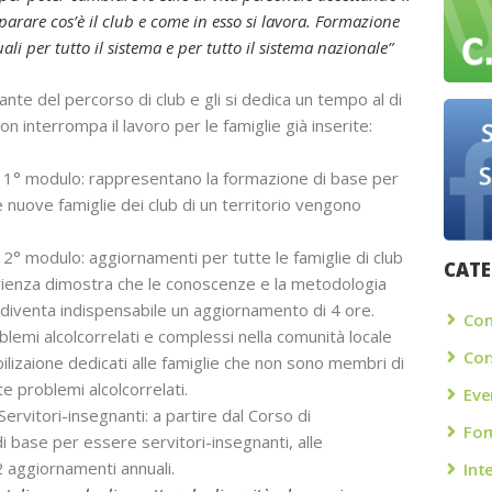
arare cos’è il club e come in esso si lavora. Formazione
 per tutto il sistema e per tutto il sistema nazionale”
nte del percorso di club e gli si dedica un tempo al di
non interrompa il lavoro per le famiglie già inserite:
 di 1° modulo: rappresentano la formazione di base per
le nuove famiglie dei club di un territorio vengono
di 2° modulo: aggiornamenti per tutte le famiglie di club
CATE
erienza dimostra che le conoscenze e la metodologia
 diventa indispensabile un aggiornamento di 4 ore.
Con
oblemi alcolcorrelati e complessi nella comunità locale
Cor
lizaione dedicati alle famiglie che non sono membri di
 problemi alcolcorrelati.
Eve
rvitori-insegnanti: a partire dal Corso di
Fo
 base per essere servitori-insegnanti, alle
2 aggiornamenti annuali.
Int