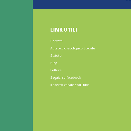
LINK UTILI
Contatti
Approccio ecologico Sociale
Statuto
Blog
Letture
Seguici su facebook
Il nostro canale YouTube