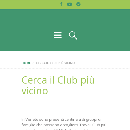
HOME
ARCAT VENETO
CHI SIAMO
Associazione regionale dei club alcologici
BLOG
LETTURE
CERCA CLUB
CONTATTI
HOME
CERCA IL CLUB PIÙ VICINO
Cerca il Club più
vicino
In Veneto sono presenti centinaia di gruppi di
famiglie che possono accoglierti. Trova i Club più