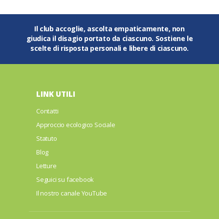
Il club accoglie, ascolta empaticamente, non
giudica il disagio portato da ciascuno. Sostiene le
scelte di risposta personali e libere di ciascuno.
LINK UTILI
Contatti
Approccio ecologico Sociale
Statuto
Blog
Letture
Seguici su facebook
Il nostro canale YouTube