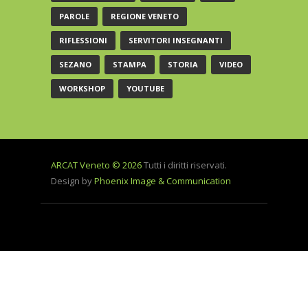
PAROLE
REGIONE VENETO
RIFLESSIONI
SERVITORI INSEGNANTI
SEZANO
STAMPA
STORIA
VIDEO
WORKSHOP
YOUTUBE
ARCAT Veneto © 2026
Tutti i diritti riservati.
Design by
Phoenix Image & Communication