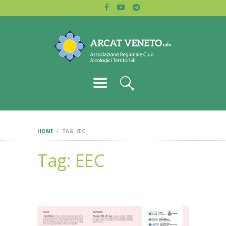
HOME
ARCAT VENETO
CHI SIAMO
Associazione regionale dei club alcologici
BLOG
LETTURE
CERCA CLUB
CONTATTI
HOME
TAG: EEC
Tag: EEC