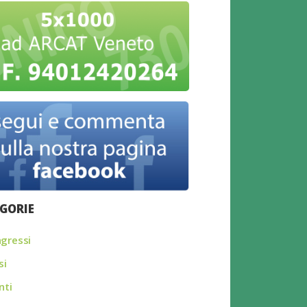
GORIE
gressi
si
nti