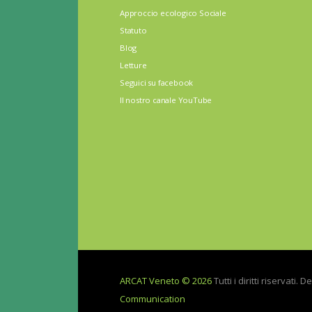
Approccio ecologico Sociale
Statuto
Blog
Letture
Seguici su facebook
Il nostro canale YouTube
ARCAT Veneto © 2026
Tutti i diritti riservati. 
Communication