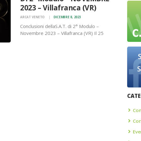
2023 – Villafranca (VR)
ARCAT VENETO
DICEMBRE 8, 2023
Conclusioni dellaS.A.T. di 2° Modulo –
Novembre 2023 – Villafranca (VR) Il 25
novembre 2023, ci siamo riuniti, in Sala
Franzini – Parrocchia Duomo a Villafranca
(VR), per la S.A.T. di 2° Modulo, organizzata
dall’A.C.A.T. Castel Scaligero, con la…
CATE
che
Con
Cor
Eve