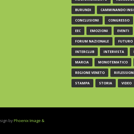
BURUNDI
CAMMINANDO INSI
CONCLUSIONI
CONGRESSO
EEC
EMOZIONI
EVENTI
FORUM NAZIONALE
FUTURO
INTERCLUB
INTERVISTA
MARCIA
MONOTEMATICO
REGIONE VENETO
RIFLESSION
STAMPA
STORIA
VIDEO
Design by
Phoenix Image &