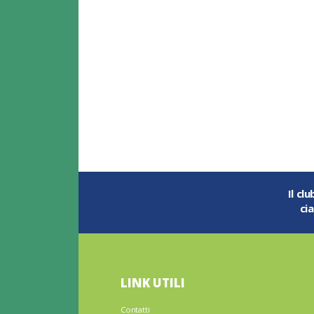
Il cl
ci
LINK UTILI
Contatti