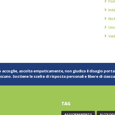
Fo
Int
Not
Unc
Var
ub accoglie, ascolta empaticamente, non giudica il disagio port
ascuno. Sostiene le scelte di risposta personali e libere di ciascu
TAG
AGGIORNAMENTO
ALCOLOGI