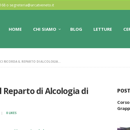
HOME
77168 o segreteria@arcatveneto.it
ARCAT VENETO
CHI SIAMO
HOME
CHI SIAMO
BLOG
LETTURE
CE
Associazione regionale dei club alcologici
BLOG
LETTURE
CI RICORDA IL REPARTO DI ALCOLOGIA...
CERCA CLUB
CONTATTI
l Reparto di Alcologia di
POST
Corso
Grap
0
LIKES