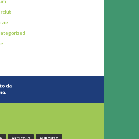
rum
erclub
izie
ategorized
ie
ato da
no.
A
ARTICOLO
AURONZO