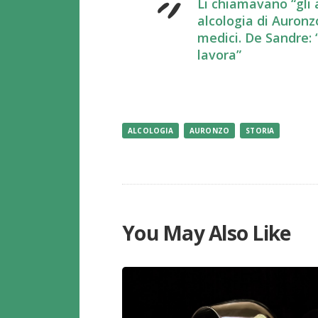
Li chiamavano “gli a
alcologia di Auronz
medici. De Sandre: 
lavora”
ALCOLOGIA
AURONZO
STORIA
You May Also Like