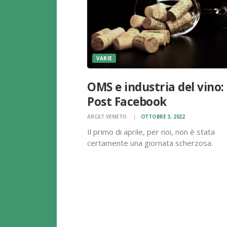
VARIE
OMS e industria del vino:
Post Facebook
ARCAT VENETO
OTTOBRE 3, 2022
Il primo di aprile, per noi, non è stata
certamente una giornata scherzosa.
Vogliamo condividere con voi un Post
Facebook del Dottor Emanuele Scafato 
riguarda l’OMS e l’industria del vino. Un
ostacolo alla prevenzione Come ci fa
notare…