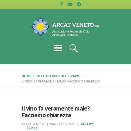
HOME
ARCAT VENETO
CHI SIAMO
Associazione regionale dei club alcologici
BLOG
LETTURE
CERCA CLUB
CONTATTI
HOME
TUTTI GLI ARTICOLI
VARIE
IL VINO FA VERAMENTE MALE? FACCIAMO CHIAREZZA
Il vino fa veramente male?
Facciamo chiarezza
ARCAT VENETO
MAGGIO 10, 2023
44
VIEWS
0
LIKES