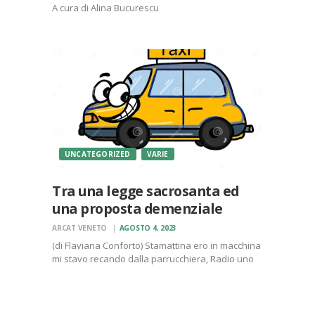
A cura di Alina Bucurescu
UNCATEGORIZED
VARIE
Tra una legge sacrosanta ed
una proposta demenziale
ARCAT VENETO
AGOSTO 4, 2023
(di Flaviana Conforto) Stamattina ero in macchina
mi stavo recando dalla parrucchiera, Radio uno
trasmetteva il giornale radio. Avevo appena finito
di ascoltare la proposta di legge per l’oblio sul
cancro ed esultavo in cuor mio, anche perché
ho…