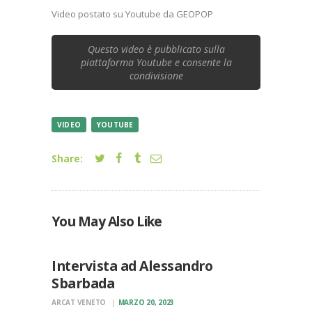
Video postato su Youtube da GEOPOP
Questo video è pubblicato sulla
piattaforma Youtube e consente la
condivisione
VIDEO
YOUTUBE
Share:
UNCATEGORIZED
You May Also Like
VARIE
Intervista ad Alessandro
Sbarbada
ARCAT VENETO
MARZO 20, 2023