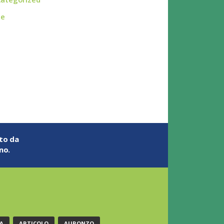
ie
ato da
no.
A
ARTICOLO
AURONZO