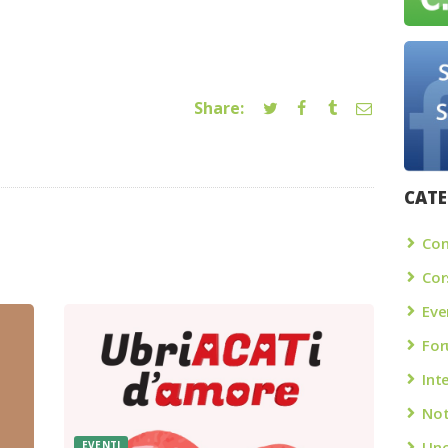
Share:
CATE
Con
Cor
Eve
Fo
Int
Not
Unc
EVENTI