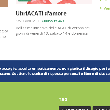
Var
UbriACATi d’amore
ARCAT VENETO
GENNAIO 30, 2026
Bellissima iniziativa delle ACAT di Verona nei
ogica
giorni di venerdì 13, sabato 14 e domenica
remo
15 febbraio 2026, torna la manifestazione
resso
“Verona in Love – Se ami qualcuno portalo a
Verona” dove anche quest’anno le ACAT di
 e di
Verona e…
ub accoglie, ascolta empaticamente, non giudica il disagio port
ascuno. Sostiene le scelte di risposta personali e libere di ciascu
TAG
AGGIORNAMENTO
ALCOLOGI