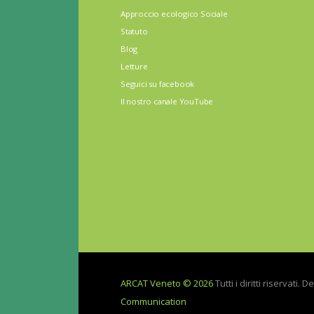
Approccio ecologico Sociale
Statuto
Blog
Letture
Seguici su facebook
Il nostro canale YouTube
ARCAT Veneto © 2026
Tutti i diritti riservati. 
Communication