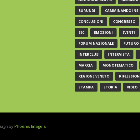
BURUNDI
CAMMINANDO INSI
CONCLUSIONI
CONGRESSO
EEC
EMOZIONI
EVENTI
FORUM NAZIONALE
FUTURO
INTERCLUB
INTERVISTA
MARCIA
MONOTEMATICO
REGIONE VENETO
RIFLESSION
STAMPA
STORIA
VIDEO
Design by
Phoenix Image &