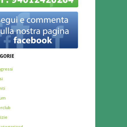
GORIE
gressi
si
nti
rum
erclub
izie
ategorized