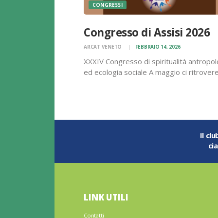
CONGRESSI
Congresso di Assisi 2026
ARCAT VENETO
FEBBRAIO 14, 2026
XXXIV Congresso di spiritualità antropol
ed ecologia sociale A maggio ci ritrove
ad Assisi per il trentaquattresimo Cong
di spiritualità antropologica ed ecologia
sociale, sarà un tempo di incontri di gioia
riflessione.Nella proposta di quest’anno
ritorna la…
Il cl
ci
LINK UTILI
Contatti