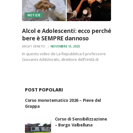
NOTIZIE
Alcol e Adolescenti: ecco perché
bere è SEMPRE dannoso
ARCAT VENETO
NOVEMBRE 13, 2023
In questo video de La Repubblica il professore
Giovanni Addolorato, direttore dell’Unità di
Medicina interna e Patologie Alcol correlate della
Fondazione Policlinico Gemelli di Roma, spiega
che “Fino a 18-21 anni non abbiamo gli enzimi per
metabolizzare l’alcol: per…
POST POPOLARI
Corso monotematico 2026 – Pieve del
Grappa
Corso di Sensibilizzazione
– Borgo Valbelluna