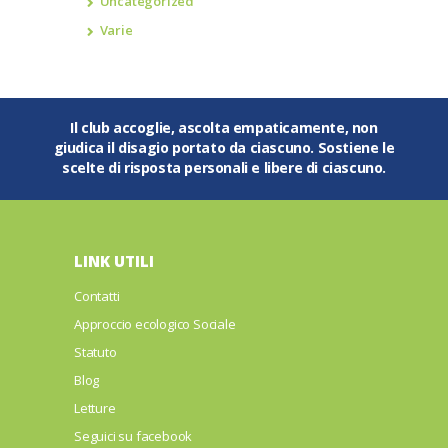
Uncategorized
Varie
Il club accoglie, ascolta empaticamente, non
giudica il disagio portato da ciascuno. Sostiene le
scelte di risposta personali e libere di ciascuno.
LINK UTILI
Contatti
Approccio ecologico Sociale
Statuto
Blog
Letture
Seguici su facebook