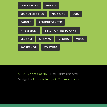
LONGARONE
MARCIA
MONOTEMATICO
MOZIONE
OMS
PAROLE
REGIONE VENETO
RIFLESSIONI
SERVITORI INSEGNANTI
SEZANO
STAMPA
STORIA
VIDEO
WORKSHOP
YOUTUBE
ARCAT Veneto © 2026
Tutti i diritti riservati.
Design by
Phoenix Image & Communication