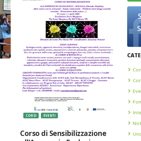
CATE
Con
Cor
Eve
Fo
Int
CORSI
EVENTI
Not
Corso di Sensibilizzazione
Unc