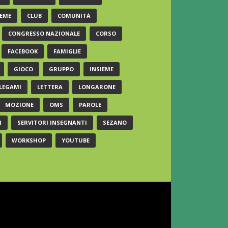
EME
CLUB
COMUNITÀ
CONGRESSO NAZIONALE
CORSO
FACEBOOK
FAMIGLIE
GIOCO
GRUPPO
INSIEME
LEGAMI
LETTERA
LONGARONE
MOZIONE
OMS
PAROLE
I
SERVITORI INSEGNANTI
SEZANO
WORKSHOP
YOUTUBE