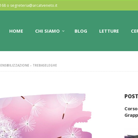
HOME
77168 o segreteria@arcatveneto.it
ARCAT VENETO
CHI SIAMO
HOME
CHI SIAMO
BLOG
LETTURE
CE
Associazione regionale dei club alcologici
BLOG
LETTURE
SENSIBILIZZAZIONE – TREBASELEGHE
CERCA CLUB
CONTATTI
POST
Corso
Grap