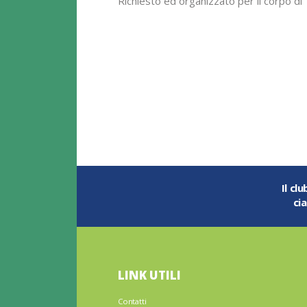
Richiesto ed organizzato per il corpo di
Polizia statale Al corso hanno partecipa
ventuno poliziotti, 6 donne e 15 uomini, 
diverso grado, 12 sono colonnelli, tra qu
il diretto collaboratore…
Il cl
ci
LINK UTILI
Contatti