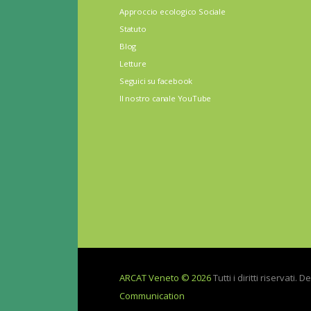
Approccio ecologico Sociale
Statuto
Blog
Letture
Seguici su facebook
Il nostro canale YouTube
ARCAT Veneto © 2026
Tutti i diritti riservati. 
Communication