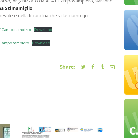
el corso, organizzato da ACAT Camposampiero, saranno
na Stimamiglio
.
hevole e nella locandina che vi lasciamo qui:
CAT Camposampiero
Download
at Camposampiero
Download
Share: