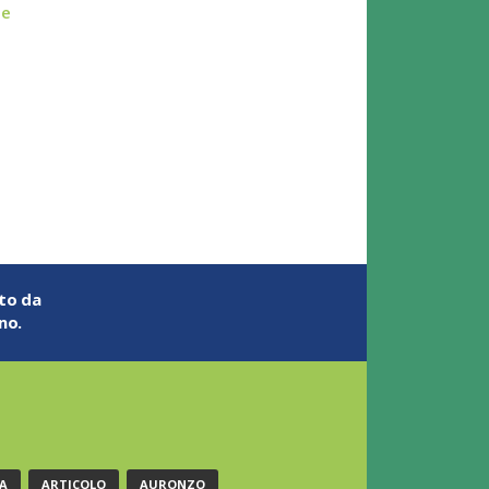
ie
ato da
no.
A
ARTICOLO
AURONZO