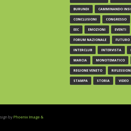
BURUNDI
CAMMINANDO INSI
CONCLUSIONI
CONGRESSO
EEC
EMOZIONI
EVENTI
FORUM NAZIONALE
FUTURO
INTERCLUB
INTERVISTA
MARCIA
MONOTEMATICO
REGIONE VENETO
RIFLESSION
STAMPA
STORIA
VIDEO
Design by
Phoenix Image &