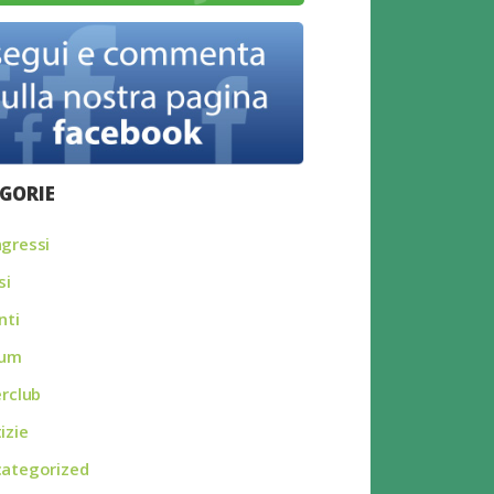
GORIE
gressi
si
nti
rum
erclub
izie
ategorized