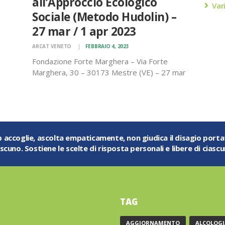
all’Approccio Ecologico
Var
to
Sociale (Metodo Hudolin) –
di
27 mar / 1 apr 2023
esti
ARCAT VENETO
FEBBRAIO 4, 2023
Fondazione Forte Marghera – Via Forte
Marghera, 30 – 30173 Mestre (VE) – 27 mar
/ 1 apr 2023 Per informazioni ed iscrizioni:
Loris Allegro – cell. 339-3240345; e-mail:
corsodsmestre@gmail.com
ub accoglie, ascolta empaticamente, non giudica il disagio port
ascuno. Sostiene le scelte di risposta personali e libere di ciascu
TAG
AGGIORNAMENTO
ALCOLOGI