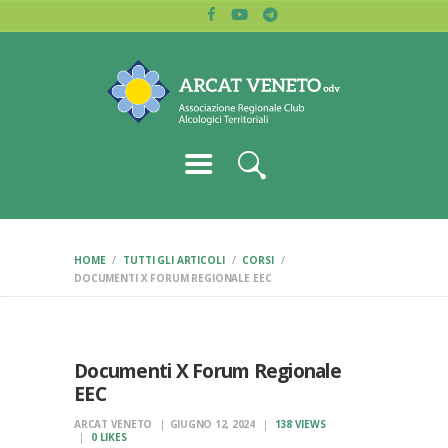
HOME
ARCAT VENETO
CHI SIAMO
Associazione regionale dei club alcologici
BLOG
LETTURE
CERCA CLUB
CONTATTI
HOME
TUTTI GLI ARTICOLI
CORSI
DOCUMENTI X FORUM REGIONALE EEC
Documenti X Forum Regionale
EEC
ARCAT VENETO
GIUGNO 12, 2024
138
VIEWS
0
LIKES