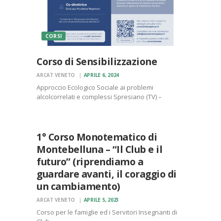
CORSI
Corso di Sensibilizzazione
ARCAT VENETO
APRILE 6, 2024
Approccio Ecologico Sociale ai problemi
alcolcorrelati e complessi Spresiano (TV) –
CORSI
Biblioteca Comunale – Via Dante Alighieri, 58 21-
EVENTI
22-23 e 28-29-30 giugno 2024
1° Corso Monotematico di
Montebelluna – “Il Club e il
futuro” (riprendiamo a
guardare avanti, il coraggio di
un cambiamento)
ARCAT VENETO
APRILE 5, 2023
Corso per le famiglie ed i Servitori Insegnanti di