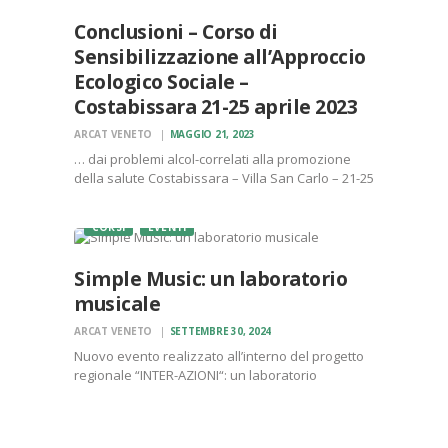
Conclusioni – Corso di
Sensibilizzazione all’Approccio
Ecologico Sociale –
Costabissara 21-25 aprile 2023
ARCAT VENETO
MAGGIO 21, 2023
… dai problemi alcol-correlati alla promozione
della salute Costabissara – Villa San Carlo – 21-25
aprile 2023 Si è svolto dal 21 al 25 aprile 2023
presso Villa S. Carlo a Costabissara (VI) il Corso di
CORSI
EVENTI
Sensibilizzazione all’approccio ecologico…
Simple Music: un laboratorio
musicale
ARCAT VENETO
SETTEMBRE 30, 2024
Nuovo evento realizzato all’interno del progetto
regionale “INTER-AZIONI“: un laboratorio
musicale.Il laboratorio si intitola Simple Music ed
è a cura di Roberto Galvani. Sarà aperto a tutti e
proporrà un lavoro sull’inclusione e