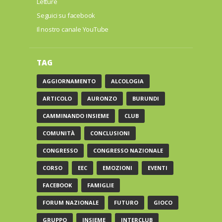
Letture
Seguici su facebook
Il nostro canale YouTube
TAG
AGGIORNAMENTO
ALCOLOGIA
ARTICOLO
AURONZO
BURUNDI
CAMMINANDO INSIEME
CLUB
COMUNITÀ
CONCLUSIONI
CONGRESSO
CONGRESSO NAZIONALE
CORSO
EEC
EMOZIONI
EVENTI
FACEBOOK
FAMIGLIE
FORUM NAZIONALE
FUTURO
GIOCO
GRUPPO
INSIEME
INTERCLUB