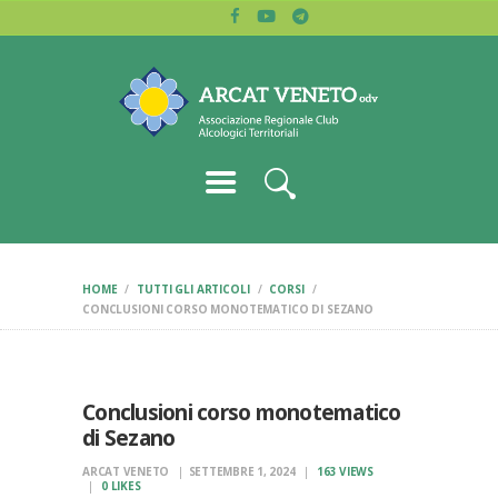
HOME
ARCAT VENETO
CHI SIAMO
Associazione regionale dei club alcologici
BLOG
LETTURE
CERCA CLUB
CONTATTI
HOME
TUTTI GLI ARTICOLI
CORSI
CONCLUSIONI CORSO MONOTEMATICO DI SEZANO
Conclusioni corso monotematico
di Sezano
ARCAT VENETO
SETTEMBRE 1, 2024
163
VIEWS
0
LIKES