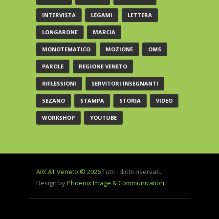
INTERVISTA
LEGAMI
LETTERA
LONGARONE
MARCIA
MONOTEMATICO
MOZIONE
OMS
PAROLE
REGIONE VENETO
RIFLESSIONI
SERVITORI INSEGNANTI
SEZANO
STAMPA
STORIA
VIDEO
WORKSHOP
YOUTUBE
ARCAT Veneto © 2026
Tutti i diritti riservati.
Design by
Phoenix Image & Communication