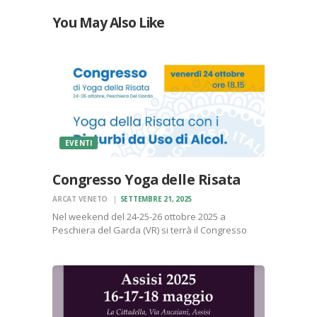
You May Also Like
EVENTI
Congresso Yoga delle Risata
ARCAT VENETO
SETTEMBRE 21, 2025
Nel weekend del 24-25-26 ottobre 2025 a
Peschiera del Garda (VR) si terrà il Congresso
Nazionale di Yoga della Risata. A primo sguardo
può sembrare che non c’entri molto con il mondo
dei Club, ma non è così. Già…