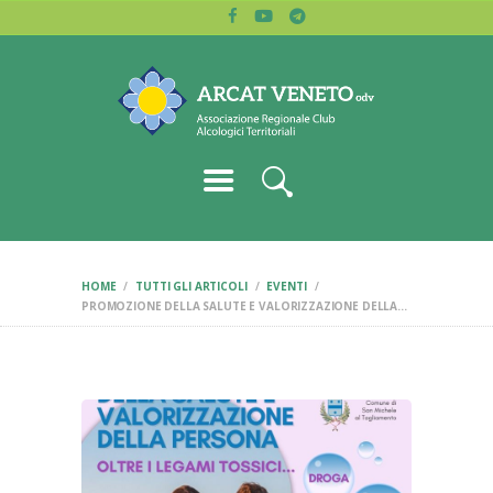
HOME
ARCAT VENETO
CHI SIAMO
Associazione regionale dei club alcologici
BLOG
LETTURE
CERCA CLUB
CONTATTI
HOME
TUTTI GLI ARTICOLI
EVENTI
PROMOZIONE DELLA SALUTE E VALORIZZAZIONE DELLA...