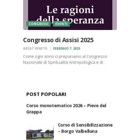
CONGRESSI
EVENTI
Congresso di Assisi 2025
ARCAT VENETO
FEBBRAIO 7, 2025
Come ogni anno ci prepariamo al Congresso
Nazionale di Spiritualità Antropologica e di
Ecologia Sociale di Assisi. Il congresso, alla 33^
edizione, si svolgerà nel weekend del 16-17-18
maggio con il titolo “Le ragioni della speranza”. Il
programma completo…
POST POPOLARI
Corso monotematico 2026 – Pieve del
Grappa
Corso di Sensibilizzazione
– Borgo Valbelluna