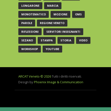
LONGARONE
MARCIA
MONOTEMATICO
MOZIONE
OMS
PAROLE
REGIONE VENETO
RIFLESSIONI
SERVITORI INSEGNANTI
SEZANO
STAMPA
STORIA
VIDEO
WORKSHOP
YOUTUBE
ARCAT Veneto © 2026
Tutti i diritti riservati.
Design by
Phoenix Image & Communication