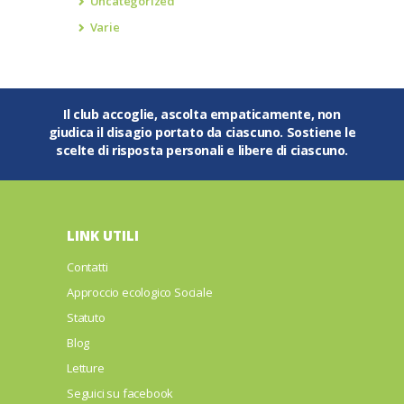
Uncategorized
Varie
Il club accoglie, ascolta empaticamente, non
giudica il disagio portato da ciascuno. Sostiene le
scelte di risposta personali e libere di ciascuno.
LINK UTILI
Contatti
Approccio ecologico Sociale
Statuto
Blog
Letture
Seguici su facebook