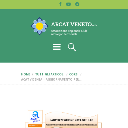
HOME
ARCAT VENETO
CHI SIAMO
Associazione regionale dei club alcologici
BLOG
LETTURE
CERCA CLUB
CONTATTI
HOME
TUTTI GLI ARTICOLI
CORSI
ACAT VICENZA – AGGIORNAMENTO PER...