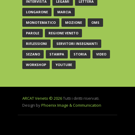
INTERVISTA
LEGAMI
LETTERA
LONGARONE
MARCIA
MONOTEMATICO
MOZIONE
OMS
PAROLE
REGIONE VENETO
RIFLESSIONI
SERVITORI INSEGNANTI
SEZANO
STAMPA
STORIA
VIDEO
WORKSHOP
YOUTUBE
ARCAT Veneto © 2026
Tutti i diritti riservati.
Design by
Phoenix Image & Communication