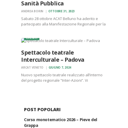
Sanità Pubblica
ANDREA BORIN
OTTOBRE 31, 2023
Sabato 28 ottobre ACAT Belluno ha aderito e
partecipato alla Manifestazione Regionale per la
Sanità Pubblica. Qui ha avuto l’occasione per
riportare all’attenzione l’importanza di riaprire il
EVENTI
reparto di alcologia di Auronzo, che ha saputo
accogliere negli anni molte…
Spettacolo teatrale
Interculturale – Padova
ARCAT VENETO
GIUGNO 7, 2024
Nuovo spettacolo teatrale realizzato all’interno
del progetto regionale “Inter-Azioni”. Vi
aspettiamo il 29 giugno alle 17:30 presso il Circolo
NOI San Bellino, in via Jacopo della Quercia 24/A,
Padova.
POST POPOLARI
Corso monotematico 2026 – Pieve del
Grappa